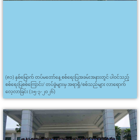
(၈၁) နှစ်မြောက် တပ်မတော်နေ့ စစ်ရေးပြအခမ်းအနားတွင် ပါဝင်သည့်
စစ်ရေးပြစစ်ကြောင်း/ တပ်ခွဲများမှ အရာရှိ/စစ်သည်များ လာရောက်
လေ့လာခြင်း (၁၅-၃-၂၀၂၆)