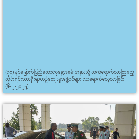
(၇၈) နှစ်မြောက်ပြည်ထောင်စုနေ့အခမ်းအနားသို့ တက်ရောက်လာကြမည့်
တိုင်းရင်းသားရိုးရာယဉ်ကျေးမှုအဖွဲ့ဝင်များ လာရောက်လေ့လာခြင်း
(၆-၂-၂၀၂၅)