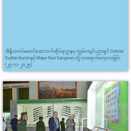
အိန္ဒိယတပ်မတော်ဆေးဘက်ဆိုင်ရာဌာနမှ ကျွမ်းကျင်ပညာရှင် Colonel
Sudhin Kurienနှင့် Major Ravi Sangwan တို့ လာရောက်လေ့လာခြင်း
(၂၇-၁၁-၂၀၂၅)