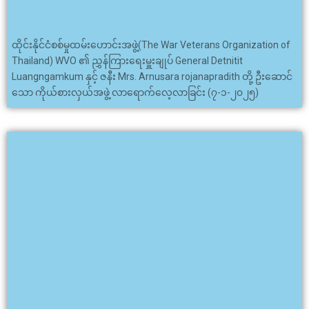
ထိုင်းနိုင်ငံစစ်မှုထမ်းဟောင်းအဖွဲ့(The War Veterans Organization of
Thailand) WVO ၏ ညွှန်ကြားရေးမှူးချုပ် General Detnitit
Luangngamkum နှင့် ဇနီး Mrs. Arnusara rojanapradith တို့ ဦးဆောင်
သော ကိုယ်စားလှယ်အဖွဲ့ လာရောက်လေ့လာခြင်း (၇-၁-၂၀၂၅)