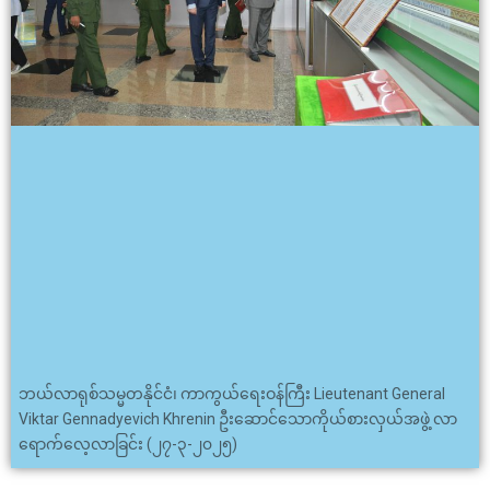
ဘယ်လာရုစ်သမ္မတနိုင်ငံ၊ ကာကွယ်ရေးဝန်ကြီး Lieutenant General
Viktar Gennadyevich Khrenin ဦးဆောင်သောကိုယ်စားလှယ်အဖွဲ့ လာ
ရောက်လေ့လာခြင်း (၂၇-၃-၂၀၂၅)