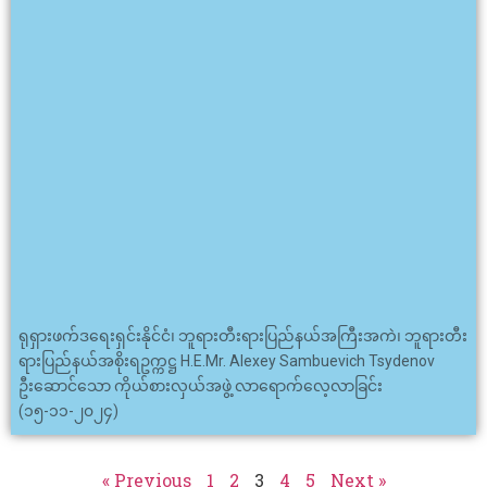
ရုရှားဖက်ဒရေးရှင်းနိုင်ငံ၊ ဘူရားတီးရားပြည်နယ်အကြီးအကဲ၊ ဘူရားတီး
ရားပြည်နယ်အစိုးရဥက္ကဋ္ဌ H.E.Mr. Alexey Sambuevich Tsydenov
ဦးဆောင်သော ကိုယ်စားလှယ်အဖွဲ့ လာရောက်လေ့လာခြင်း
(၁၅-၁၁-၂၀၂၄)
« Previous
1
2
3
4
5
Next »