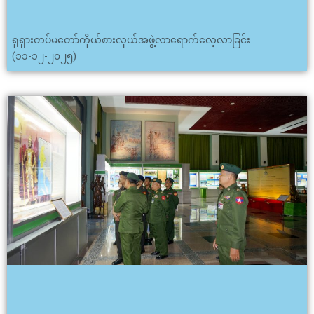
ရုရှားတပ်မတော်ကိုယ်စားလှယ်အဖွဲ့လာရောက်လေ့လာခြင်း
(၁၁-၁၂-၂၀၂၅)