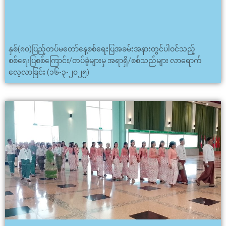
နှစ်(၈၀)ပြည့်တပ်မတော်နေ့စစ်ရေးပြအခမ်းအနားတွင်ပါဝင်သည့်
စစ်ရေးပြစစ်ကြောင်း/တပ်ခွဲများမှ အရာရှိ/စစ်သည်များ လာရောက်
လေ့လာခြင်း (၁၆-၃-၂၀၂၅)