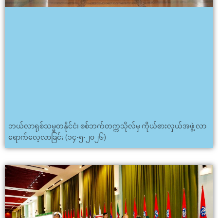
ဘယ်လာရုစ်သမ္မတနိုင်ငံ၊ စစ်ဘက်တက္ကသိုလ်မှ ကိုယ်စားလှယ်အဖွဲ့ လာ
ရောက်လေ့လာခြင်း (၁၄-၅-၂၀၂၆)