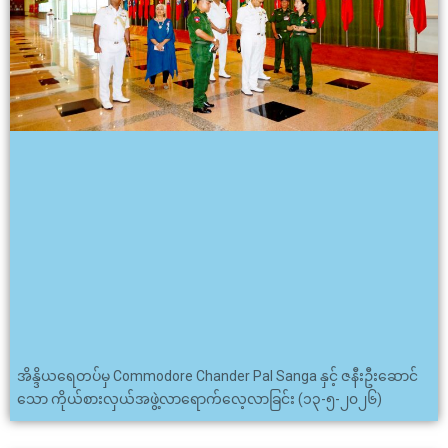
အိန္ဒိယရေတပ်မှ Commodore Chander Pal Sanga နှင့် ဇနီးဦးဆောင်
သော ကိုယ်စားလှယ်အဖွဲ့လာရောက်လေ့လာခြင်း (၁၃-၅-၂၀၂၆)