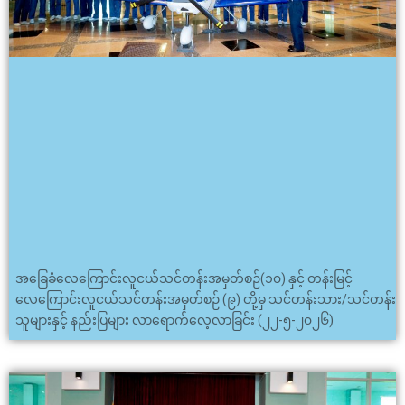
အခြေခံလေကြောင်းလူငယ်သင်တန်းအမှတ်စဉ်(၁၀) နှင့် တန်းမြင့်
လေကြောင်းလူငယ်သင်တန်းအမှတ်စဉ် (၉) တို့မှ သင်တန်းသား/သင်တန်း
သူများနှင့် နည်းပြများ လာရောက်လေ့လာခြင်း (၂၂-၅-၂၀၂၆)