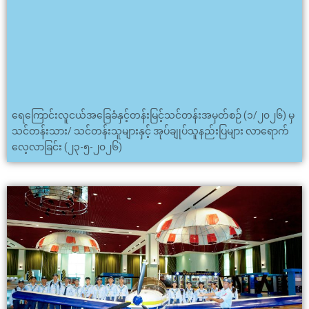
ရေကြောင်းလူငယ်အခြေခံနှင့်တန်းမြင့်သင်တန်းအမှတ်စဉ် (၁/၂၀၂၆) မှ
သင်တန်းသား/ သင်တန်းသူများနှင့် အုပ်ချုပ်သူနည်းပြများ လာရောက်
လေ့လာခြင်း (၂၃-၅-၂၀၂၆)