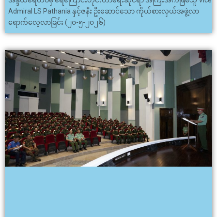
အိန္ဒိယရေတပ်မှ ရေကြောင်းတိုင်းတာရေးဆိုင်ရာ အကြီးအကဲဖြစ်သူ Vice
Admiral LS Pathania နှင့်ဇနီး ဦးဆောင်သော ကိုယ်စားလှယ်အဖွဲ့လာ
ရောက်လေ့လာခြင်း (၂၀-၅-၂၀၂၆)