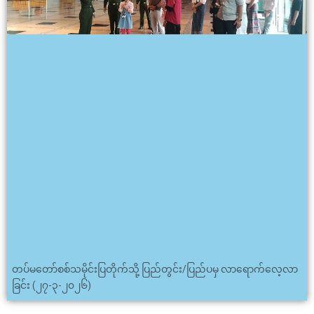
တပ်မတော်စစ်သမိုင်းပြတိုက်သို့ ပြည်တွင်း/ပြည်ပမှ လာရောက်လေ့လာ
ခြင်း (၂၇-၃-၂၀၂၆)