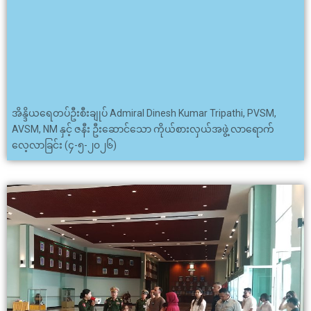
အိန္ဒိယရေတပ်ဦးစီးချုပ် Admiral Dinesh Kumar Tripathi, PVSM,
AVSM, NM နှင့် ဇနီး ဦးဆောင်သော ကိုယ်စားလှယ်အဖွဲ့ လာရောက်
လေ့လာခြင်း (၄-၅-၂၀၂၆)