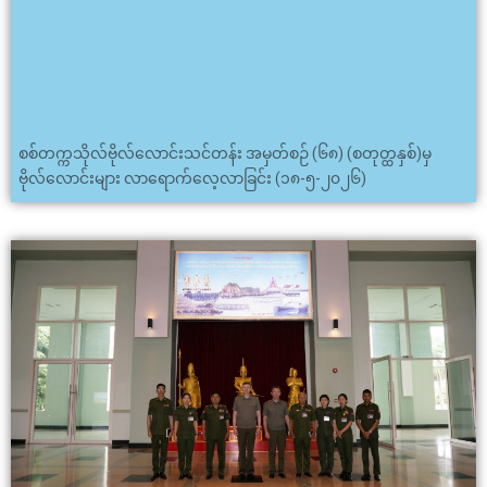
စစ်တက္ကသိုလ်ဗိုလ်လောင်းသင်တန်း အမှတ်စဉ် (၆၈) (စတုတ္ထနှစ်)မှ
ဗိုလ်လောင်းများ လာရောက်လေ့လာခြင်း (၁၈-၅-၂၀၂၆)