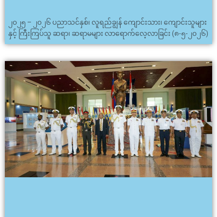
၂၀၂၅ – ၂၀၂၆ ပညာသင်နှစ်၊ လူရည်ချွန် ကျောင်းသား၊ ကျောင်းသူများ
နှင့် ကြီးကြပ်သူ ဆရာ၊ ဆရာမများ လာရောက်လေ့လာခြင်း (၈-၅-၂၀၂၆)