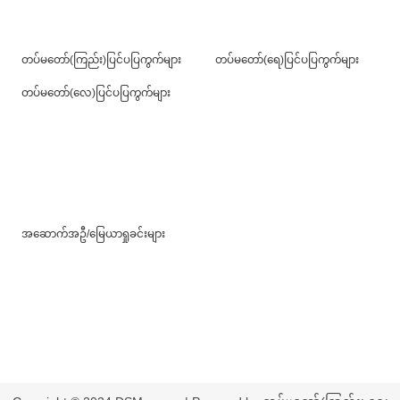
တပ်မတော်(ကြည်း)ပြင်ပပြကွက်များ
တပ်မတော်(ရေ)ပြင်ပပြကွက်များ
တပ်မတော်(လေ)ပြင်ပပြကွက်များ
အဆောက်အဦ/မြေယာရှုခင်းများ