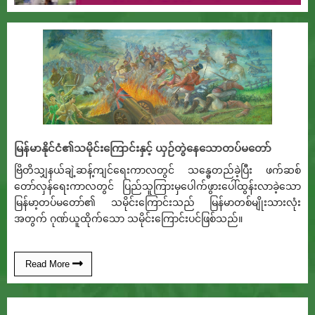
မြန်မာနိုင်ငံ၏သမိုင်းကြောင်းနှင့် ယှဉ်တွဲနေသောတပ်မတော်
ဗြိတိသျှနယ်ချဲ့ဆန့်ကျင်ရေးကာလတွင် သန္ဓေတည်ခဲ့ပြီး ဖက်ဆစ်
တော်လှန်ရေးကာလတွင် ပြည်သူကြားမှပေါက်ဖွားပေါ်ထွန်းလာခဲ့သော
မြန်မာ့တပ်မတော်၏ သမိုင်းကြောင်းသည် မြန်မာတစ်မျိုးသားလုံး
အတွက် ဂုဏ်ယူထိုက်သော သမိုင်းကြောင်းပင်ဖြစ်သည်။
Read More