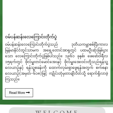
ဝမ်ပန်ဆန်းလေကြောင်းတိုက်ပွဲ
ဝမ်ပန်ဆန်းလေကြောင်းတိုက်ပွဲသည် ဒုတိယကမ္ဘာစစ်ပြီးကာလ
မြန်မာနိုင်ငံတွင်သာမက အရှေ့တောင်အာရှတွင် ပထမဦးဆုံးဖြစ်ပွား
သော လေကြောင်းတိုက်ပွဲဖြစ်ပါသည်။ ၁၉၆၁ ခုနှစ်၊ ဖေဖော်ဝါရီလ
၁၅ရက်တွင် ဗိုလ်မှူးတင်မောင်အေးနှင့် ဗိုလ်မှူးအေးဝင်းတို့သည်ရန်သူ့
လေယာဉ်နှင့် ရန်သူ့စခန်းကို ထောက်လှမ်းရှာဖွေရန်အတွက် စက်စနာ
လေယာဉ်(အမှတ်-၆၁၈)ဖြင့် ကျိုင်းတုံမှတာချီလိတ်သို့ ရောက်ရှိလာခဲ့
ကြသည်။
Read More
WELCOME