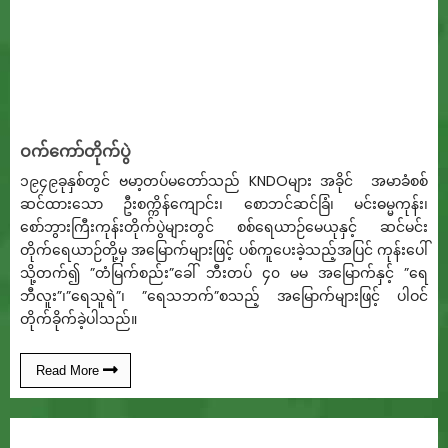
ဝက်ကော်တိုက်ပွဲ
၁၉၄၉ခုနှစ်တွင် ဗမာ့တပ်မတော်သည် KNDOများ အခိုင် အမာခံစစ်
ဆင်ထားသော ဦးစက္ကိန်ကျောင်း၊ စောဘင်ဆင်ခြံ၊ မင်းဓမ္မကုန်း၊
စော်ဘွားကြီးကုန်းတိုက်ပွဲများတွင် စစ်ရေယာဉ်မေယုနှင့် ဆင်မင်း
တိုက်ရေယာဉ်တို့မှ အမြောက်များဖြင့် ပစ်ကူပေးခဲ့သည့်အပြင် ကုန်းပေါ်
သို့တက်၍ ”တံမြက်စည်း”ခေါ် ဘီးတပ် ၄၀ မမ အမြောက်နှင့် ”ရေ
ဘီလူး”၊”ရေသူရဲ”၊ ”ရေသဘက်”စသည့် အမြောက်များဖြင့် ပါဝင်
တိုက်ခိုက်ခဲ့ပါသည်။
Read More