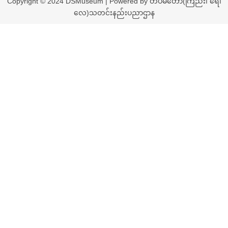
Copyright © 2024 DSMuseum | Powered by တပ်မတော်(ကြည်း၊ ရေ၊
လေ)သတင်းနည်းပညာဌာန