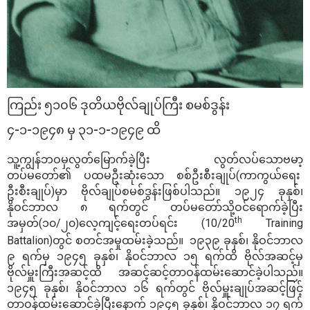
ကြည်း ၅၁၀၆ ဒုတိယဗိုလ်ချုပ်ကြီး စမစ်ဒွန်း
၄-၁-၁၉၄၈ မှ ၃၁-၁-၁၉၄၉ ထိ
သူ့ကျွန်ဘဝမှလွတ်မြောက်ခဲ့ပြီး လွတ်လပ်သောဗမာ့
တပ်မတော်၏ ပထမဦးဆုံးသော စစ်ဦးစီးချုပ်(ကာကွယ်ရေး
ဦးစီးချုပ်)မှာ ဗိုလ်ချုပ်စမစ်ဒွန်းဖြစ်ပါသည်။ ၁၉၂၄ ခုနှစ်၊
နိုဝင်ဘာလ ၈ ရက်တွင် တပ်မတော်သို့ဝင်ရောက်ခဲ့ပြီး
th
အမှတ်(၁၀/၂၀)လေ့ကျင့်ရေးတပ်ရင်း (10/20
Training
Battalion)တွင် စတင်အမှုထမ်းခဲ့သည်။ ၁၉၃၉ ခုနှစ်၊ နိုဝင်ဘာလ
၉ ရက်မှ ၁၉၄၅ ခုနှစ်၊ နိုဝင်ဘာလ ၁၅ ရက်ထိ ဗိုလ်အဆင့်မှ
ဗိုလ်မှူးကြီးအဆင့်ထိ အဆင့်ဆင့်တာဝန်ထမ်း‌ဆောင်ခဲ့ပါသည်။
၁၉၄၅ ခုနှစ်၊ နိုဝင်ဘာလ ၁၆ ရက်တွင် ဗိုလ်မှူးချုပ်အဆင့်ဖြင့်
တာဝန်ထမ်းဆောင်ခဲ့ပြီးနောက် ၁၉၄၅ ခုနှစ်၊ နိုဝင်ဘာလ ၁၇ ရက်