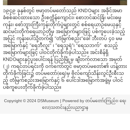
၁၉၄၉ ခုနှစ်တွင် ဗမာ့တပ်မတော်သည် KNDOများ အခိုင်အမာ
ခံစစ်ဆင်ထားသော ဦးစက္ကိန်ကျောင်း၊ စောဘင်ဆင်ခြံ၊ မင်းဓမ္မ
ကုန်း၊ စော်ဘွားကြီးကုန်းတိုက်ပွဲများတွင် စစ်ရေယာဉ်မေယုနှင့်
ဆင်မင်းတိုက်ရေယာဉ်တို့မှ အမြောက်များဖြင့် ပစ်ကူပေးခဲ့သည့်
အပြင် ကုန်းပေါ်သို့တက်၍ “တံမြက်စည်း”ခေါ် ဘီးတပ် ၄၀ မမ
အမြောက်နှင့် ”ရေဘီလူး” ၊ ”ရေသူရဲ”၊ ”ရေသဘက်” စသည့်
အမြောက်များဖြင့် ပါဝင်တိုက်ခိုက်ခဲ့ပါသည်။ အင်းစိန်ရှိ
KNDOများနှင့်ပူးပေါင်းရန် ပြည်မြို့မှ ချီတက်လာသော အမှတ်
(၂) ကရင်တပ်ရင်းကို ဝက်ကော်တွင် ဗမာ့တပ်မတော်၏ ဟန့်တား
တိုက်ခိုက်ခြင်း၌ တပ်မတော်(ရေ)မှ ဗိုလ်ကျော်သိန်းလွင်ဦးစီးသ
ည့် တံမြက်စည်းအမြောက်နှင့် ၆ ပေါင်ဒါအမြောက်အဖွဲ့မှ ပါဝင်
ပစ်ကူပေးတိုက်ခိုက်ခဲ့ပါသည်။
Copyright © 2024 DSMuseum | Powered by တပ်မတော်(ကြည်း၊ ရေ၊
လေ)သတင်းနည်းပညာဌာန