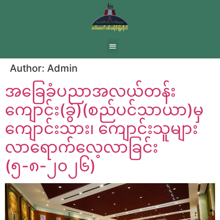
Author:
Admin
အခြေခံပညာအလယ်တန်း
ကျောင်း(ခွဲ)(စည်ပင်သာယာ)မှ
ကျောင်းသား၊ ကျောင်းသူများ
လာရောက်လေ့လာခြင်း
(၅-၈-၂၀၂၆)