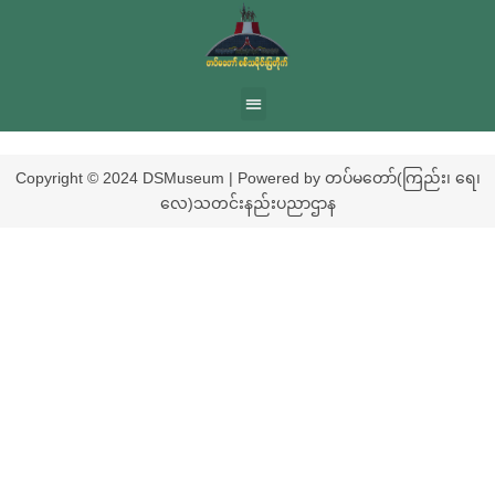
Copyright © 2024 DSMuseum | Powered by တပ်မတော်(ကြည်း၊ ရေ၊
လေ)သတင်းနည်းပညာဌာန