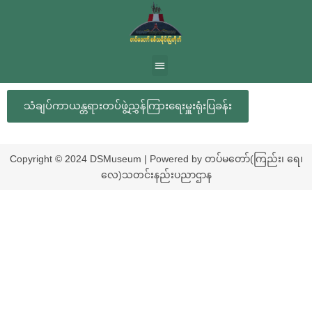
သံချပ်ကာယန္တရားတပ်ဖွဲ့ညွှန်ကြားရေးမှူးရုံးပြခန်း
Copyright © 2024 DSMuseum | Powered by တပ်မတော်(ကြည်း၊ ရေ၊
လေ)သတင်းနည်းပညာဌာန