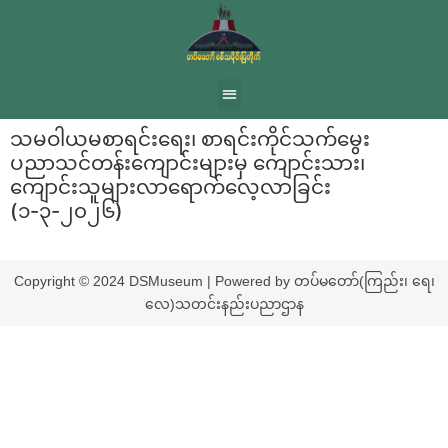
သမဝါယမစာရင်းရေး၊ စာရင်းကိုင်သက်မွေး
ပညာသင်တန်းကျောင်းများမှ ကျောင်းသား၊
ကျောင်းသူများလာရောက်လေ့လာခြင်း
(၁-၃-၂၀၂၆)
Copyright © 2024 DSMuseum | Powered by တပ်မတော်(ကြည်း၊ ရေ၊
လေ)သတင်းနည်းပညာဌာန