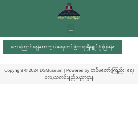
လေကြောင်းရန်ကာကွယ်ရေးတပ်ဖွဲ့အရာရှိချုပ်ရုံးပြခန်း
Copyright © 2024 DSMuseum | Powered by တပ်မတော်(ကြည်း၊ ရေ၊
လေ)သတင်းနည်းပညာဌာန