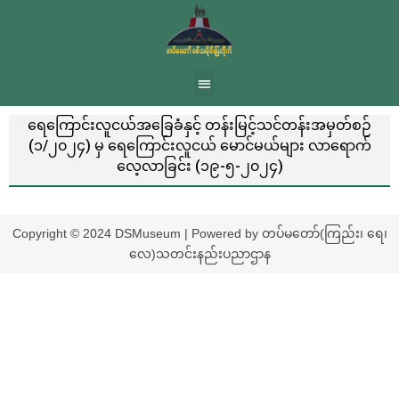
ရေကြောင်းလူငယ်အခြေခံနှင့် တန်းမြင့်သင်တန်းအမှတ်စဉ်
(၁/၂၀၂၄) မှ ရေကြောင်းလူငယ် မောင်မယ်များ လာရောက်
လေ့လာခြင်း (၁၉-၅-၂၀၂၄)
Copyright © 2024 DSMuseum | Powered by တပ်မတော်(ကြည်း၊ ရေ၊
လေ)သတင်းနည်းပညာဌာန