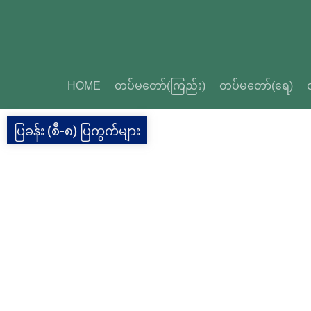
HOME
တပ်မတော်(ကြည်း)
တပ်မတော်(ရေ)
ပြခန်း (စီ-၈) ပြကွက်များ