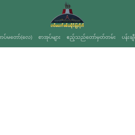
တပ်မတော်(လေ)
စာအုပ်များ
ဧည့်သည်တော်မှတ်တမ်း
ပန်းချ