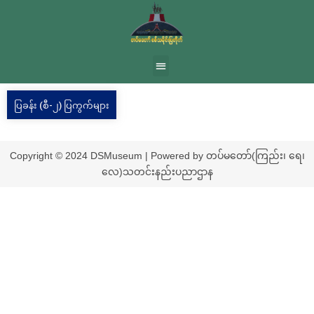
ပြခန်း (စီ-၂) ပြကွက်များ
Copyright © 2024 DSMuseum | Powered by တပ်မတော်(ကြည်း၊ ရေ၊
လေ)သတင်းနည်းပညာဌာန