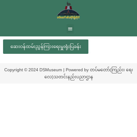
ဆေးဝန်ထမ်းညွှန်ကြားရေးမှူးရုံးပြခန်း
Copyright © 2024 DSMuseum | Powered by တပ်မတော်(ကြည်း၊ ရေ၊
လေ)သတင်းနည်းပညာဌာန