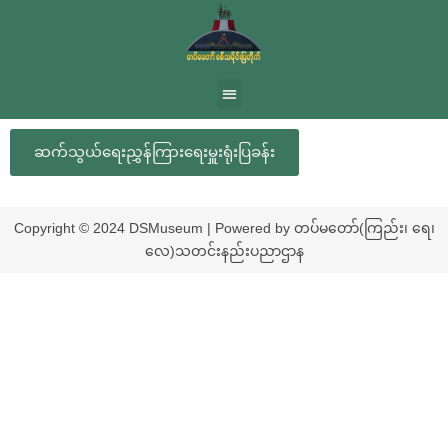
ဆက်သွယ်ရေးညွှန်ကြားရေးမှူးရုံးပြခန်း
Copyright © 2024 DSMuseum | Powered by တပ်မတော်(ကြည်း၊ ရေ၊
လေ)သတင်းနည်းပညာဌာန