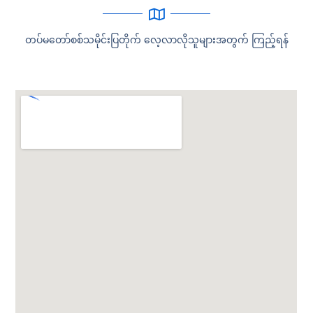
တပ်မတော်စစ်သမိုင်းပြတိုက် လေ့လာလိုသူများအတွက် ကြည့်ရန်