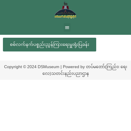
စစ်လက်နက်ပစ္စည်းညွှန်ကြားရေးမှူးရုံးပြခန်း
Copyright © 2024 DSMuseum | Powered by တပ်မတော်(ကြည်း၊ ရေ၊
လေ)သတင်းနည်းပညာဌာန