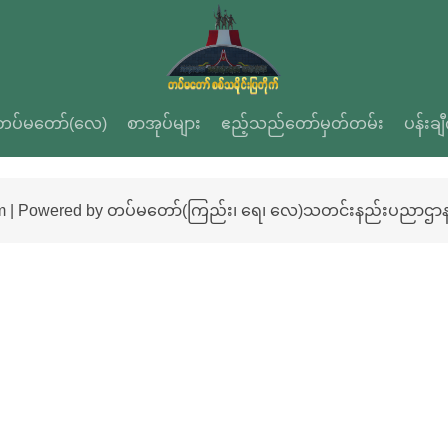
တပ်မတော်(လေ)
စာအုပ်များ
ဧည့်သည်တော်မှတ်တမ်း
ပန်းချ
m | Powered by တပ်မတော်(ကြည်း၊ ရေ၊ လေ)သတင်းနည်းပညာဌာ